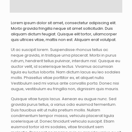
Lorem ipsum dolor sit amet, consectetur adipiscing elit.
Morbi gravida fringilla neque sit amet sollicitudin. Duis
aliquam dictum feugiat. Quisque elit tortor, ullamcorper
quis ultrices vitae, mattis non est. Aliquam erat volutpat.
Ut ac suscipit lorem. Suspendisse rhoncus tellus ac
neque gravida, in tristique urna placerat. Morbi in purus
rutrum, hendrerit tellus pulvinar, interdum nisl. Quisque eu
auctor velit, id scelerisque lectus. Vivamus accumsan
ligula eu luctus lobortis. Nam dictum lacus eu leo sodales
mollis. Phasellus vitae porttitor ex, et aliquet nulla.
Vestibulum sed mi varius ante convallis porta. Donec nisi
augue, vestibulum eu fringilla non, dignissim quis mauris.
Quisque vitae turpis lacus. Aenean eu augue nunc. Sed
gravida purus tellus, a varius odio euismod fermentum.
Duis faucibus elit ut nulla pretium mollis. Nullam
condimentum tempor massa, vehicula placerat ligula
scelerisque ut. Donec tincidunt vehicula suscipit. Etiam
euismod tortor id mi sodales, vitae tincidunt sem