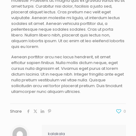
molestie. Praesent ac magna quis ex gravida varius eu sit
amet turpis. Curabitur nisi dolor, facilisis a justo sed,
placerat aliquet lectus. Cras pretium nec velit eget
vulputate. Aenean molestie mi ligula, ut interdum lectus
sodales sit amet. Aenean vehicula porttitor dui, a
pellentesque neque sodales sodales. Cras ut porta
libero. Nullam libero nibh, placerat quis lectus non,
aliquam lobortis ipsum. Ut ac enim at leo eleifend lobortis
quis eu lorem.
Aenean porttitor arcu nec lacus hendrerit, sit amet
efficitur sapien finibus. Nulla mollis dictum neque, eget
cursus nulla dignissim et. Vivamus eget purus at lorem
dictum lacinia. Ut in neque nibh. Integer fringilla ante eget
nulla pretium vestibulum vel vitae nulla. Quisque
sollicitudin arcu vel tortor placerat pretium. Duis tincidunt
ullamcorper nunc aliquam ultricies.
Share
0
kalakala