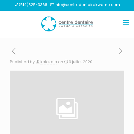
(514)325-3368
info@centredentairekwamo.com
Published by
kalakala
on
9 juillet 2020