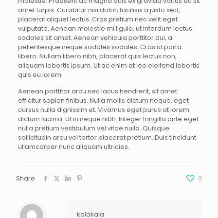
molestie. Praesent ac magna quis ex gravida varius eu sit
amet turpis. Curabitur nisi dolor, facilisis a justo sed,
placerat aliquet lectus. Cras pretium nec velit eget
vulputate. Aenean molestie mi ligula, ut interdum lectus
sodales sit amet. Aenean vehicula porttitor dui, a
pellentesque neque sodales sodales. Cras ut porta
libero. Nullam libero nibh, placerat quis lectus non,
aliquam lobortis ipsum. Ut ac enim at leo eleifend lobortis
quis eu lorem.
Aenean porttitor arcu nec lacus hendrerit, sit amet
efficitur sapien finibus. Nulla mollis dictum neque, eget
cursus nulla dignissim et. Vivamus eget purus at lorem
dictum lacinia. Ut in neque nibh. Integer fringilla ante eget
nulla pretium vestibulum vel vitae nulla. Quisque
sollicitudin arcu vel tortor placerat pretium. Duis tincidunt
ullamcorper nunc aliquam ultricies.
Share
0
kalakala