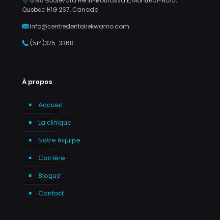
5195 Boulevard Henri-Bourassa E, Montréal-Nord,
Quebec H1G 2S7, Canada
info@centredentairekwamo.com
(514)325-3368
À propos
Accueil
La clinique
Notre équipe
Carrière
Blogue
Contact