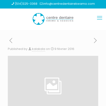
(514)325-3368
info@centredentairekwamo.com
Published by
kalakala
on
9 février 2016